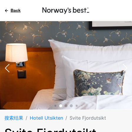
Back
搜索结果
Hotell Utsikten
Svite Fjordutsikt