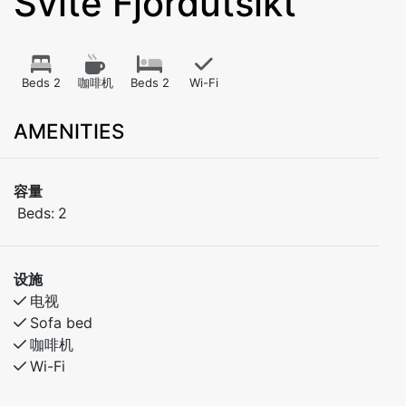
Svite Fjordutsikt
Beds 2
咖啡机
Beds 2
Wi-Fi
AMENITIES
容量
Beds:
2
设施
电视
Sofa bed
咖啡机
Wi-Fi