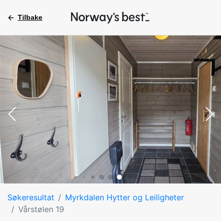
Tilbake
Søkeresultat
Myrkdalen Hytter og Leiligheter
Vårstølen 19