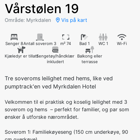
Vårstølen 19
Område: Myrkdalen
Vis på kart
Senger 8
Antall soverom 3
m² 74
Bad 1
WC 1
Wi-Fi
Kjæledyr er tillatt
Sengetøy/håndklær
Balkong eller
inkludert
terrasse
Tre soveroms leilighet med hems, like ved
pumptrack'en ved Myrkdalen Hotel
Velkommen til ei praktisk og koselig leilighet med 3
soverom og hems – perfekt for familier, og par som
ønsker å utforske nærområdet.
Soverom 1: Familiekøyeseng (150 cm underkøye, 90
cm overkøye)