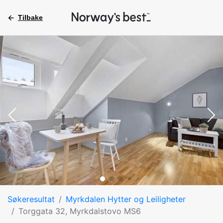
Tilbake
Søkeresultat
Myrkdalen Hytter og Leiligheter
Torggata 32, Myrkdalstovo MS6