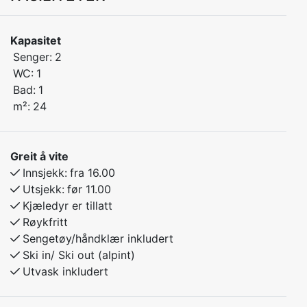
Kapasitet
Velkommen til denne trivelige studioleiligheten i
Senger:
2
Myrkdalstovo! Her får du alt du trenger for et
WC:
1
behagelig opphold, enten du er på jakt etter ro og
Bad:
1
avslapning eller aktive dager i naturen.
m²:
24
Leiligheten er enkel, men smart innredet, med god
plassutnyttelse og alle nødvendige fasiliteter – perfekt
for par, alene-reisende eller små familier.
Greit å vite
Innsjekk:
fra 16.00
Leiligheten har en dobbeltseng og sovesofa
Utsjekk:
før 11.00
Kjæledyr er tillatt
Røykfritt
Sengetøy/håndklær inkludert
Ski in/ Ski out (alpint)
Utvask inkludert