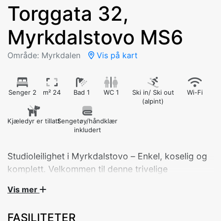
Torggata 32,
Myrkdalstovo MS6
Område: Myrkdalen
Vis på kart
Senger 2
m² 24
Bad 1
WC 1
Ski in/ Ski out
Wi-Fi
(alpint)
Kjæledyr er tillatt
Sengetøy/håndklær
inkludert
Studioleilighet i Myrkdalstovo – Enkel, koselig og
komplett. Velkommen til denne trivelige
studioleiligheten i Myrkdalstovo! Her får du alt du
Vis mer
trenger for et behagelig opphold, enten du er på
jakt etter ro og avslapning eller aktive dager i
FASILITETER
naturen