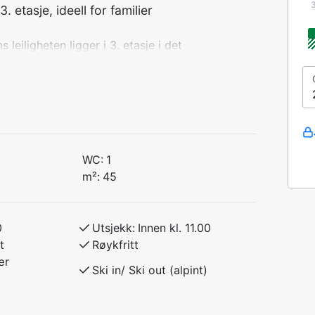
eiligheten ligger i 3. etasje i det
lieferier eller mindre grupper som ønsker
ktiviteter.
rkøye / 90 cm overkøye)
WC:
1
g en lun atmosfære – et flott
m²:
45
t, enten du kommer for å stå på ski, gå
0
Utsjekk:
Innen kl. 11.00
t
Røykfritt
ær
Ski in/ Ski out (alpint)