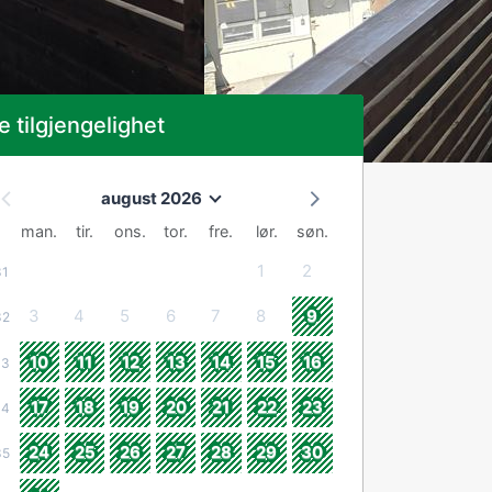
e tilgjengelighet
august 2026
man.
tir.
ons.
tor.
fre.
lør.
søn.
1
2
31
3
4
5
6
7
8
9
32
10
11
12
13
14
15
16
33
17
18
19
20
21
22
23
34
24
25
26
27
28
29
30
35