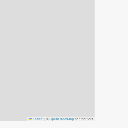
Leaflet
|
©
OpenStreetMap
contributors