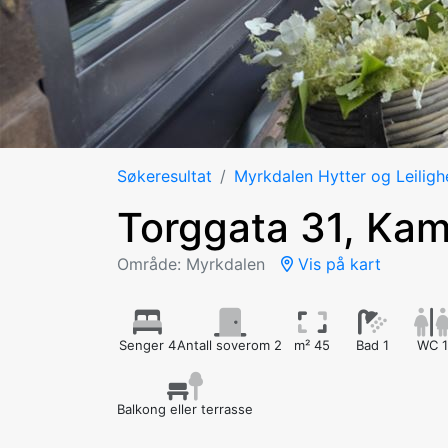
Søkeresultat
Myrkdalen Hytter og Leiligh
Torggata 31, Ka
Område: Myrkdalen
Vis på kart
Senger 4
Antall soverom 2
m² 45
Bad 1
WC 1
Balkong eller terrasse