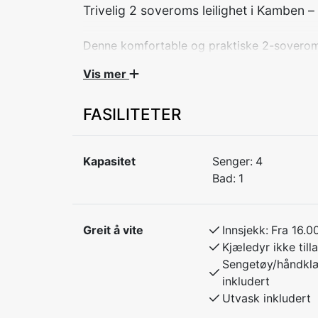
Denne komfortable og praktiske 2-soveroms l
populære Kamben-området. Perfekt for fami
Vis mer
et koselig opphold med nærhet til natur og a
FASILITETER
Soverom 1: Dobbeltseng
Soverom 2: Familiekøyeseng (120 cm unde
Kapasitet
Senger:
4
Leiligheten har en funksjonell planløsning o
Bad:
1
utgangspunkt for avslappende dager i fjelle
turer eller bare nyte roen.
Greit å vite
Innsjekk:
Fra 16.0
Kjæledyr ikke tilla
Sengetøy/håndkl
inkludert
Utvask inkludert