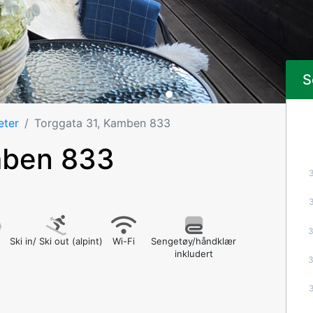
S
eter
Torggata 31, Kamben 833
mben 833
Ski in/ Ski out (alpint)
Wi-Fi
Sengetøy/håndklær
inkludert