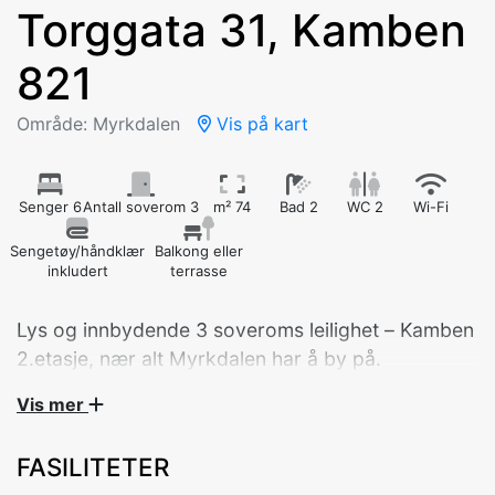
Torggata 31, Kamben
821
Område: Myrkdalen
Vis på kart
Senger 6
Antall soverom 3
m² 74
Bad 2
WC 2
Wi-Fi
Sengetøy/håndklær
Balkong eller
inkludert
terrasse
Lys og innbydende 3 soveroms leilighet – Kamben
2.etasje, nær alt Myrkdalen har å by på.
Vis mer
Leiligheten passer for 4 voksne, eller 2 voksne og
3 barn.
FASILITETER