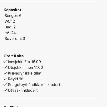
Velkommen til en trivelig og fullt utstyrt leilighet med
plass til hele familien! Denne lyse og romslige 3
Kapasitet
soveroms leiligheten ligger i hjertet av Kamben, med
Senger:
6
gangavstand til skitrekk, turstier, leikeområde og
WC:
2
Myrkdalen Hotel med restaurant, bar og andre
Bad:
2
fasiliteter.
m²:
74
Soverom:
3
Soverom 1: Komfortabel dobbeltseng
Soverom 2: Familiekøyeseng – underkøye 120cm/
overkøye 90cm
Greit å vite
Soverom 3: Familiekøyeseng - underkøye 140 cm/
Innsjekk:
Fra 16.00
overkøye 90 cm
Utsjekk:
Innen 11.00
Kjæledyr ikke tillat
Røykfritt
Sengetøy/håndklær inkludert
Utvask inkludert