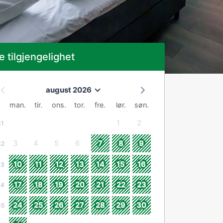
e tilgjengelighet
august 2026
man.
tir.
ons.
tor.
fre.
lør.
søn.
1
2
31
3
4
5
6
7
8
9
32
10
11
12
13
14
15
16
33
17
18
19
20
21
22
23
34
24
25
26
27
28
29
30
35