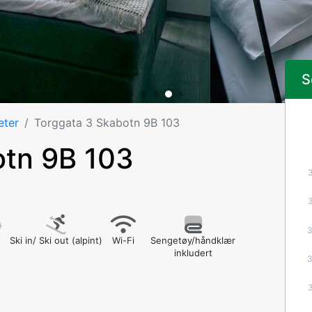
S
eter
Torggata 3 Skabotn 9B 103
otn 9B 103
2
Ski in/ Ski out (alpint)
Wi-Fi
Sengetøy/håndklær
inkludert