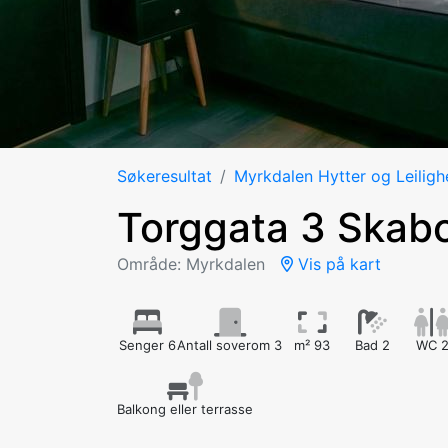
Søkeresultat
Myrkdalen Hytter og Leiligh
Torggata 3 Skab
Område: Myrkdalen
Vis på kart
Senger 6
Antall soverom 3
m² 93
Bad 2
WC 
Balkong eller terrasse