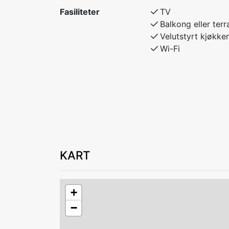
Fasiliteter
TV
Balkong eller terr
Soverom 1: Dobbeltseng
Velutstyrt kjøkke
Soverom 2: Familiekøyeseng med underkøy
Wi-Fi
Soverom 3: Familiekøyeseng 120 underkøy
KART
+
−