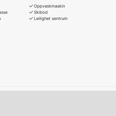
Oppvaskmaskin
asse
Skibod
n
Leilighet sentrum
e 120, overkøye 90
e og overkøye 90