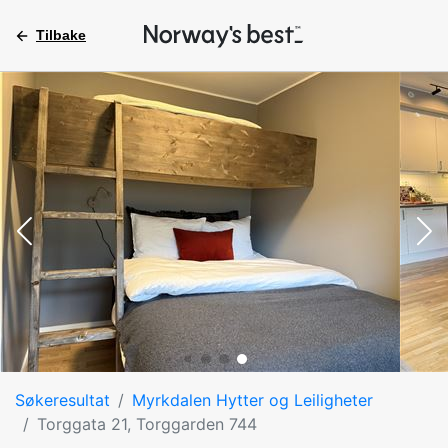
Tilbake
Søkeresultat
Myrkdalen Hytter og Leiligheter
Torggata 21, Torggarden 744