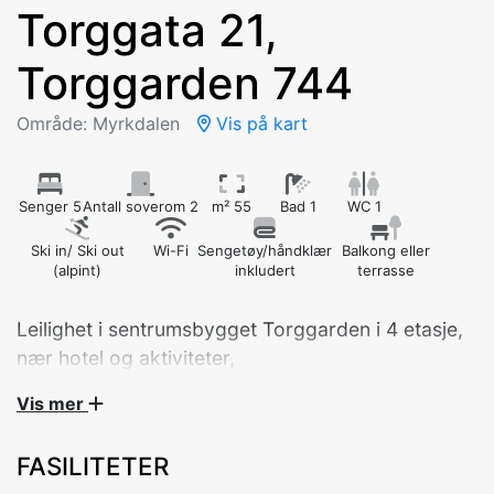
Torggata 21,
Torggarden 744
Område: Myrkdalen
Vis på kart
Senger 5
Antall soverom 2
m² 55
Bad 1
WC 1
Ski in/ Ski out
Wi-Fi
Sengetøy/håndklær
Balkong eller
(alpint)
inkludert
terrasse
Leilighet i sentrumsbygget Torggarden i 4 etasje,
nær hotel og aktiviteter,
Vis mer
Velkommen til vår moderne og komfortable leilighet i
Torgarden, sentralt plassert i hjertet av Myrkdalen.
FASILITETER
Leiligheten ligger i fjerde etasje og har fantastisk utsikt
mot både skibakken og torget – perfekt for å nyte