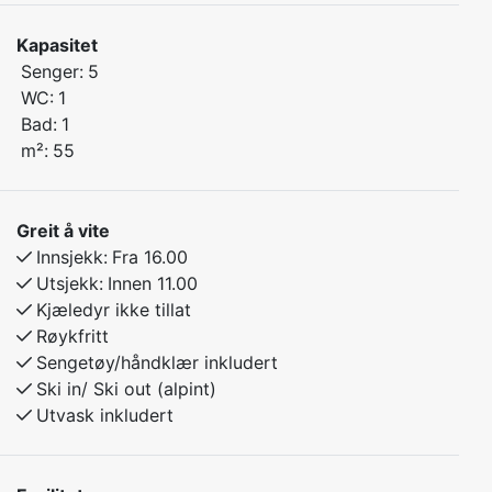
både ro og aktivitet året rundt.
Kapasitet
Senger:
5
Soverom 1: Dobbeltseng
WC:
1
Soverom 2: Praktisk familiekøyeseng (plass til 3)
Bad:
1
m²:
55
Aktiviteter i området:
Alpint og langrenn rett utenfor døren
Flotte turstier sommer og høst
Greit å vite
Gode fiskemuligheter i nærområdet
Innsjekk:
Fra 16.00
Denne leiligheten passer perfekt for både familier eller
Utsjekk:
Innen 11.00
par som ønsker enkel tilgang til alt Myrkdalen har å by
Kjæledyr ikke tillat
på, enten det er snø eller sol!
Røykfritt
Sengetøy/håndklær inkludert
Ski in/ Ski out (alpint)
Utvask inkludert