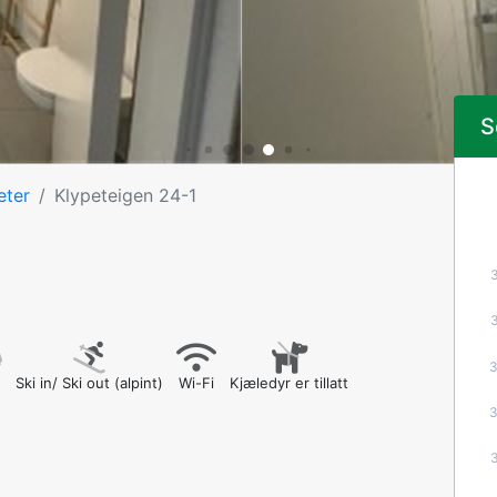
S
eter
Klypeteigen 24-1
2
Ski in/ Ski out (alpint)
Wi-Fi
Kjæledyr er tillatt