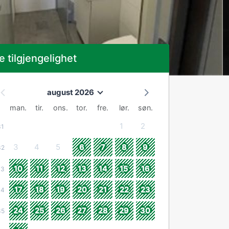
e tilgjengelighet
august 2026
man.
tir.
ons.
tor.
fre.
lør.
søn.
1
2
31
3
4
5
6
7
8
9
32
10
11
12
13
14
15
16
33
17
18
19
20
21
22
23
34
24
25
26
27
28
29
30
35