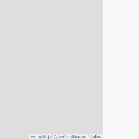
Leaflet
|
©
OpenStreetMap
contributors