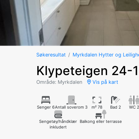
Søkeresultat
Myrkdalen Hytter og Leiligh
Klypeteigen 24-1
Område: Myrkdalen
Vis på kart
Senger 6
Antall soverom 3
m² 78
Bad 2
WC 
Sengetøy/håndklær
Balkong eller terrasse
inkludert