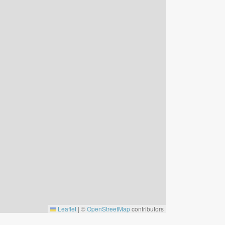
Leaflet
|
©
OpenStreetMap
contributors