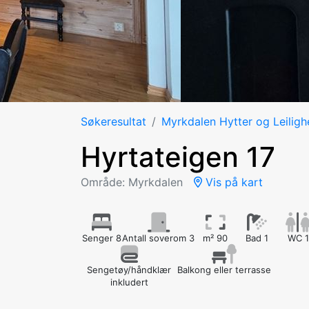
Søkeresultat
Myrkdalen Hytter og Leiligh
Hyrtateigen 17
Område: Myrkdalen
Vis på kart
Senger 8
Antall soverom 3
m² 90
Bad 1
WC 1
Sengetøy/håndklær
Balkong eller terrasse
inkludert