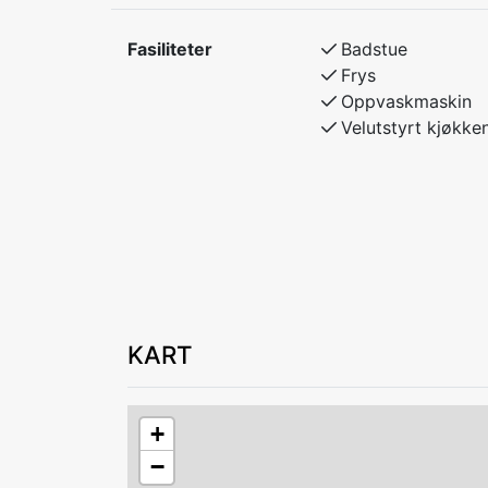
Fasiliteter
Badstue
Frys
Oppvaskmaskin
Velutstyrt kjøkke
KART
+
−