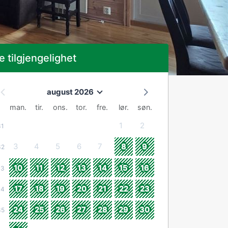
e tilgjengelighet
august 2026
man.
tir.
ons.
tor.
fre.
lør.
søn.
1
2
31
3
4
5
6
7
8
9
32
10
11
12
13
14
15
16
33
17
18
19
20
21
22
23
34
24
25
26
27
28
29
30
35