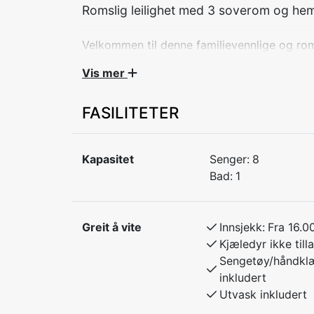
Romslig leilighet med 3 soverom og he
Velkommen til denne familievennlige og roms
for større familier eller grupper. Leilighete
Vis mer
balkong – ideell for et avslappende opphold
FASILITETER
Soverom 1: Dobbeltseng
Soverom 2: Familiekøyeseng (120 cm unde
Soverom 3: Familiekøyeseng (120 cm unde
Kapasitet
Senger:
8
Hems: Ekstra soveplass eller lekeområde fo
Bad:
1
Leiligheten har Wi-Fi og alt du trenger for 
du kommer for å slappe av eller utforske 
Greit å vite
Innsjekk:
Fra 16.0
Kjæledyr ikke tilla
Sengetøy/håndkl
inkludert
Utvask inkludert