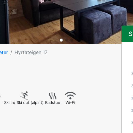
S
eter
Hyrtateigen 17
Ski in/ Ski out (alpint)
Badstue
Wi-Fi