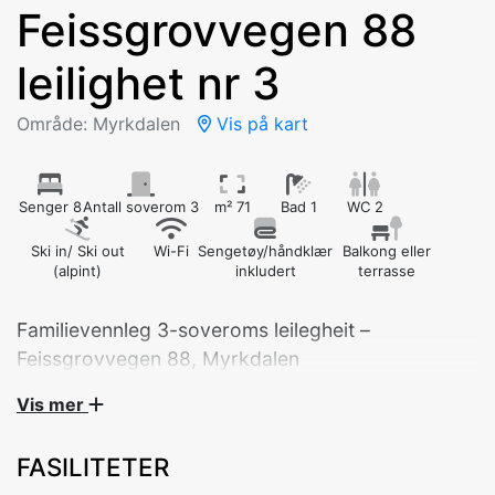
Feissgrovvegen 88
leilighet nr 3
Område: Myrkdalen
Vis på kart
Senger 8
Antall soverom 3
m² 71
Bad 1
WC 2
Ski in/ Ski out
Wi-Fi
Sengetøy/håndklær
Balkong eller
(alpint)
inkludert
terrasse
Familievennleg 3-soveroms leilegheit –
Feissgrovvegen 88, Myrkdalen
Vis mer
Velkomen til ei romsleg og moderne leilegheit med 3
soverom, bygd i 2017 og plassert i fredelege
FASILITETER
omgjevnader i Myrkdalen. Perfekt for familiar eller
vennegjengar som vil oppleva den vakre norske