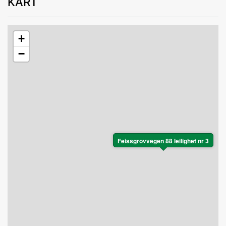
KART
+
−
Feissgrovvegen 88 leilighet nr 3