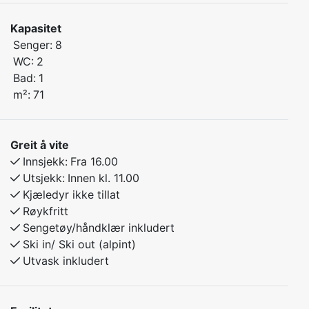
fjellnaturen om sommaren.
Kapasitet
Senger:
8
Soverom 1: Familiekøyeseng (150 cm underkøye)
WC:
2
Soverom 2: To vanlege køyesenger – ideelt for barn
Bad:
1
Soverom 3: Dobbeltseng
m²:
71
Området byr på flotte turmoglegheiter, sykkelstiar,
fiskevatn og frisk fjelluft. Myrkdalen er eit glimrande
Greit å vite
utgangspunkt for aktive sommardagar i fjellet, men òg
Innsjekk:
Fra 16.00
for deg som vil slappe av i naturskjønne omgjevnader.
Utsjekk:
Innen kl. 11.00
Kjæledyr ikke tillat
Leilegheita er eit triveleg og komfortabelt
Røykfritt
utgangspunkt for ein minnerik sommarferie i fjella.
Sengetøy/håndklær inkludert
Ski in/ Ski out (alpint)
Utvask inkludert