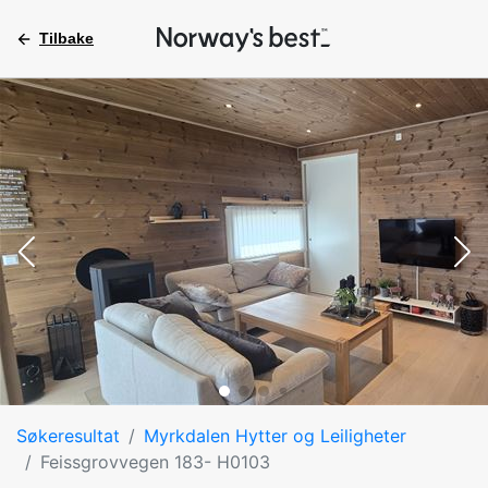
Tilbake
Søkeresultat
Myrkdalen Hytter og Leiligheter
Feissgrovvegen 183- H0103