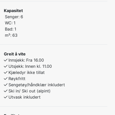
Kapasitet
Leiligheten er også et flott utgangspunkt for fine
Senger:
6
turstier om sommeren, med stier og natur rett utenfor
WC:
1
døren. Perfekt for deg som liker fjellturer, skogsturer
Bad:
1
eller rolige spaserturer i vakre omgivelser.
m²:
63
Soverom 1: En dobbeltseng og en enkeltseng
Soverom 2: En dobbeltseng og en enkeltseng
Greit å vite
Innsjekk:
Fra 16.00
Enheteb har alt du trenger for et komfortabelt
Utsjekk:
Innen kl. 11.00
opphold: fullt utstyrt kjøkken, oppvarming, god plass
Kjæledyr ikke tillat
til skiutstyr og gratis parkering.
Røykfritt
Sengetøy/håndklær inkludert
En ideell base for en aktiv ferie – hele året!
Ski in/ Ski out (alpint)
Utvask inkludert