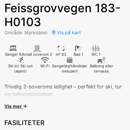
Feissgrovvegen 183-
H0103
Område: Myrkdalen
Vis på kart
Senger 6
Antall soverom 2
m² 63
Bad 1
WC 1
Ski in/ Ski out
Wi-Fi
Sengetøy/håndklær
Balkong eller
(alpint)
inkludert
terrasse
Trivelig 2-soveroms leilighet – perfekt for ski, tur
og naturopplevelser
Vis mer
Velkommen til en praktisk og koselig leilighet med 2
soverom, ideelt plassert midt mellom alpinbakker og
FASILITETER
langrennsløyper. Her kan du ta skiene på beina rett
utenfor døren – både vinter og vår.