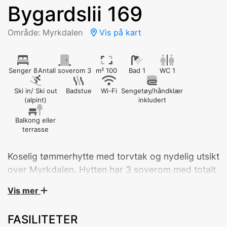
Bygardslii 169
Område: Myrkdalen
Vis på kart
Senger 8
Antall soverom 3
m² 100
Bad 1
WC 1
Ski in/ Ski out
Badstue
Wi-Fi
Sengetøy/håndklær
(alpint)
inkludert
Balkong eller
terrasse
Koselig tømmerhytte med torvtak og nydelig utsikt
over Myrkdalen. Hytten har 3 soverom med totalt
8 sengeplasser, samt sovesofa i stuen – et perfekt
Vis mer
FASILITETER
Velkommen til en romslig og innbydende hytte på ett