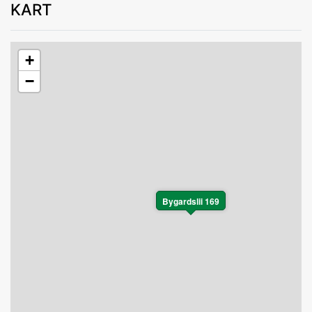
KART
+
−
Bygardslii 169