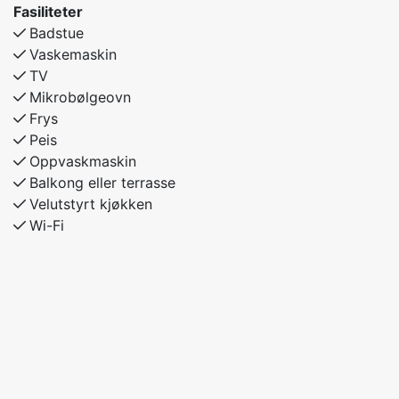
Fasiliteter
Ekstra: Sovesofa i stue 2 personer
Badstue
Vaskemaskin
TV
Mikrobølgeovn
Frys
Peis
Oppvaskmaskin
Balkong eller terrasse
Velutstyrt kjøkken
Wi-Fi