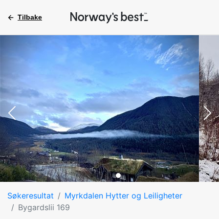
Tilbake
Søkeresultat
Myrkdalen Hytter og Leiligheter
Bygardslii 169