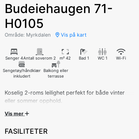
Budeiehaugen 71-
H0105
Område: Myrkdalen
Vis på kart
Senger 4
Antall soverom 2
m² 42
Bad 1
WC 1
Wi-Fi
Sengetøy/håndklær
Balkong eller
inkludert
terrasse
Koselig 2-roms leilighet perfekt for både vinter
eller sommer opphold.
Vis mer
Velkommen til vår trivelige 2-roms leilighet – perfekt
for uforglemmelige ferier året rundt!
FASILITETER
Soverom 1: Dobbeltseng