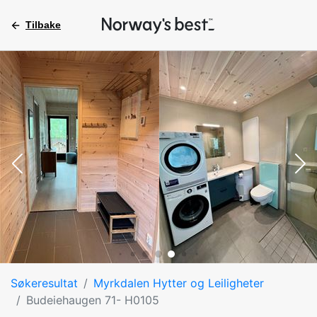
Tilbake
Søkeresultat
Myrkdalen Hytter og Leiligheter
Budeiehaugen 71- H0105