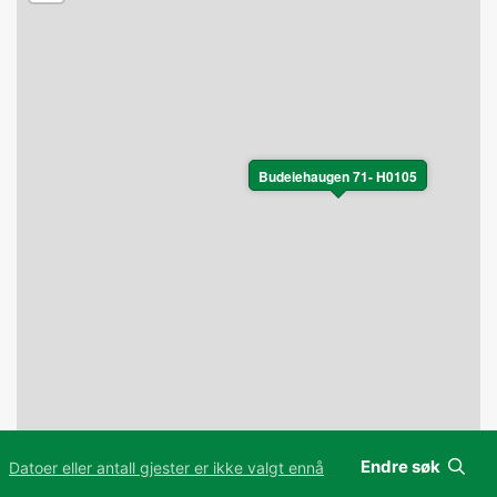
Budeiehaugen 71- H0105
Endre søk
Datoer eller antall gjester er ikke valgt ennå
Leaflet
|
©
OpenStreetMap
contributors