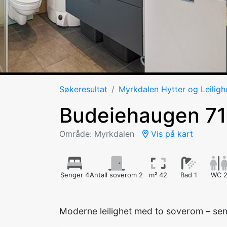
Søkeresultat
Myrkdalen Hytter og Leiligh
Budeiehaugen 7
Område: Myrkdalen
Vis på kart
Senger 4
Antall soverom 2
m² 42
Bad 1
WC 
Moderne leilighet med to soverom – sent