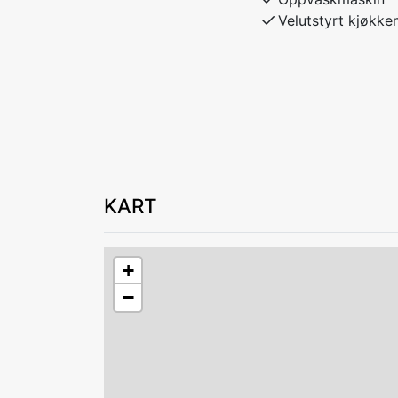
Velutstyrt kjøkke
KART
+
−