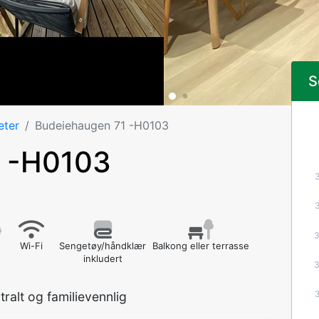
S
eter
Budeiehaugen 71 -H0103
1 -H0103
2
Wi-Fi
Sengetøy/håndklær
Balkong eller terrasse
inkludert
ralt og familievennlig