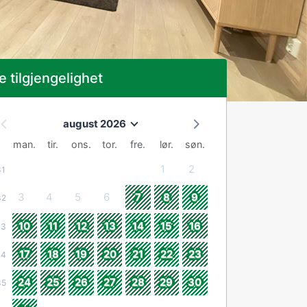
e tilgjengelighet
august 2026
man.
tir.
ons.
tor.
fre.
lør.
søn.
1
2
31
3
4
5
6
7
8
9
32
10
11
12
13
14
15
16
33
17
18
19
20
21
22
23
34
24
25
26
27
28
29
30
35