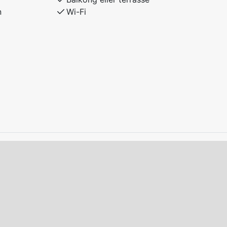
n
Wi-Fi