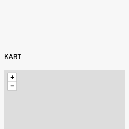
KART
+
−