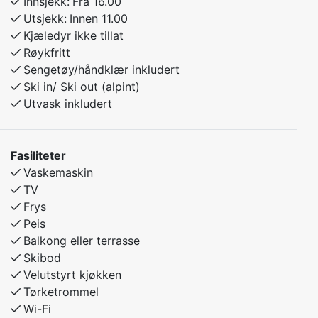
Innsjekk:
Fra 16.00
Utsjekk:
Innen 11.00
Kjæledyr ikke tillat
Røykfritt
Sengetøy/håndklær inkludert
Ski in/ Ski out (alpint)
Utvask inkludert
Fasiliteter
Vaskemaskin
TV
Frys
Peis
Balkong eller terrasse
Skibod
Velutstyrt kjøkken
Tørketrommel
Wi-Fi