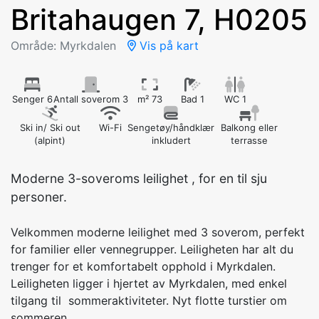
Britahaugen 7, H0205
Område: Myrkdalen
Vis på kart
Senger 6
Antall soverom 3
m² 73
Bad 1
WC 1
Ski in/ Ski out
Wi-Fi
Sengetøy/håndklær
Balkong eller
(alpint)
inkludert
terrasse
Moderne 3-soveroms leilighet , for en til sju
personer.
Velkommen moderne leilighet med 3 soverom, perfekt
for familier eller vennegrupper. Leiligheten har alt du
trenger for et komfortabelt opphold i Myrkdalen.
Leiligheten ligger i hjertet av Myrkdalen, med enkel
tilgang til sommeraktiviteter. Nyt flotte turstier om
sommeren.