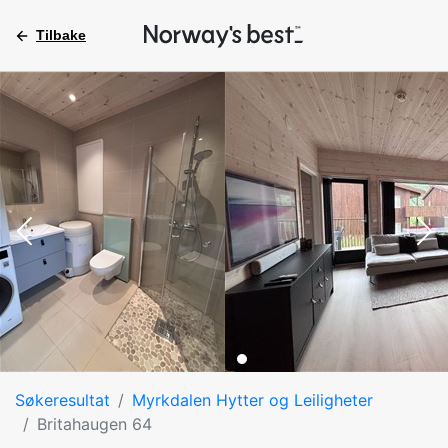
Tilbake
Søkeresultat
Myrkdalen Hytter og Leiligheter
Britahaugen 64