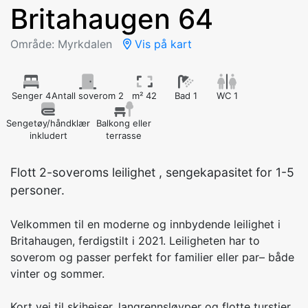
Britahaugen 64
Område: Myrkdalen
Vis på kart
Senger 4
Antall soverom 2
m² 42
Bad 1
WC 1
Sengetøy/håndklær
Balkong eller
inkludert
terrasse
Flott 2-soveroms leilighet , sengekapasitet for 1-5
personer.
Velkommen til en moderne og innbydende leilighet i
Britahaugen, ferdigstilt i 2021. Leiligheten har to
soverom og passer perfekt for familier eller par– både
vinter og sommer.
Kort vei til skiheiser, langrennsløyper og flotte turstier