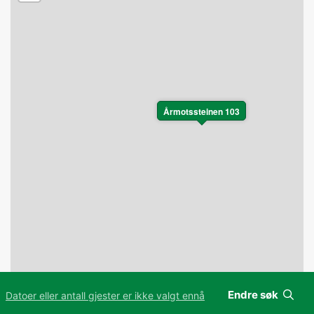
Årmotssteinen 103
Endre søk
Datoer eller antall gjester er ikke valgt ennå
Leaflet
|
©
OpenStreetMap
contributors