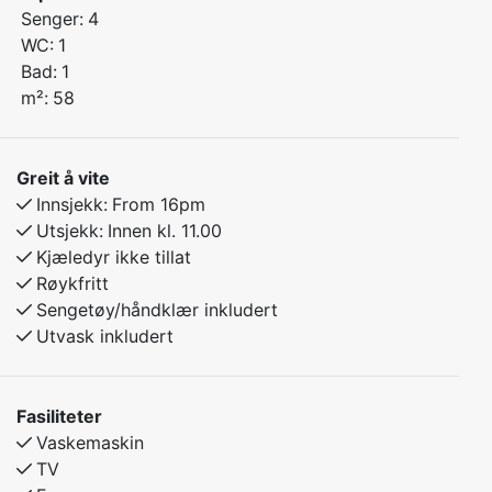
Soverom 2: Familiekøyeseng med 150 cm bred
Senger:
4
underkøye og 90 cm bred overkøye – passer både for
WC:
1
barn og voksne
Bad:
1
m²:
58
Fullt utstyrt kjøkken, romslig stue og moderne bad
Elbillader tilgjengelig på eiendommen – enkel og trygg
Greit å vite
lading av elbil
Innsjekk:
From 16pm
Utsjekk:
Innen kl. 11.00
Gratis WiFi og parkering inkludert
Kjæledyr ikke tillat
Røykfritt
Leiligheten ligger i rolige omgivelser med kort vei til
Sengetøy/håndklær inkludert
både ski og turterreng.
Utvask inkludert
Fasiliteter
Vaskemaskin
TV