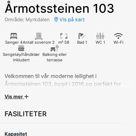
Årmotssteinen 103
Område: Myrkdalen
Vis på kart
Senger 4
Antall soverom 2
m² 58
Bad 1
WC 1
Wi-Fi
Sengetøy/håndklær
Balkong eller
inkludert
terrasse
Velkommen til vår moderne leilighet i
Årmotssteinen 103, bygd i 2016 og perfekt for
familien
Vis mer
Leiligheten har to komfortable soverom og alt du
FASILITETER
trenger for et avslappende opphold:
Soverom 1: Dobbeltseng (160 cm)
Kapasitet