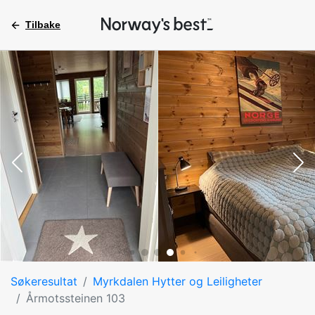
Tilbake
Søkeresultat
Myrkdalen Hytter og Leiligheter
Årmotssteinen 103