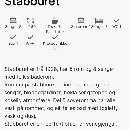
Stabburet
Senger 8
m² 80
Te/kaffe
Soverom 5
Senger 8
WC 1
Fasiliteter
Bad 1
Wi-Fi
Kjæledyr ikke
tillat
Stabburet er frå 1928, har 5 rom og 8 senger
med felles baderom.
Romma på stabburet er innreda med gode
senger, blondegardiner, hekla sengeteppe og
koselig atmosfære. Dei 5 soveromma har alle
vask på rommet, og eit felles bad med toalett,
vask og dusj.
Stabburet er ein perfekt stad for venegjengar.