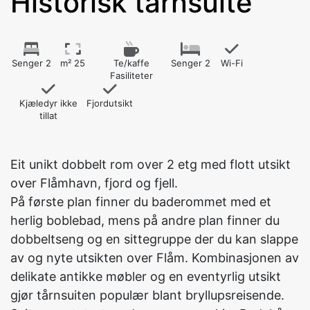
Historisk tårnsuite
Senger 2
m² 25
Te/kaffe
Senger 2
Wi-Fi
Fasiliteter
Kjæledyr ikke
Fjordutsikt
tillat
Eit unikt dobbelt rom over 2 etg med flott utsikt
over Flåmhavn, fjord og fjell.
På første plan finner du baderommet med et
herlig boblebad, mens på andre plan finner du
dobbeltseng og en sittegruppe der du kan slappe
av og nyte utsikten over Flåm. Kombinasjonen av
delikate antikke møbler og en eventyrlig utsikt
gjør tårnsuiten populær blant bryllupsreisende.