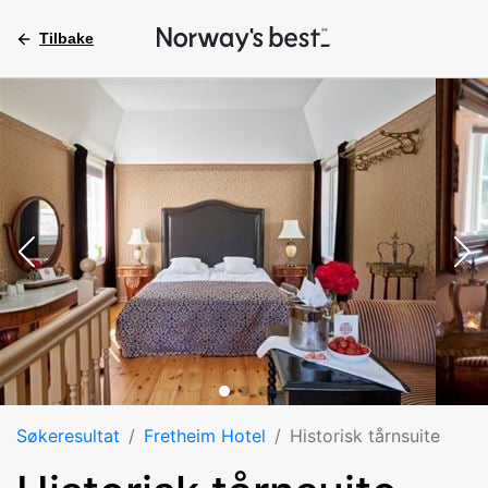
Tilbake
Søkeresultat
Fretheim Hotel
Historisk tårnsuite