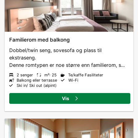
Familierom med balkong
Dobbel/twin seng, sovesofa og plass til
ekstraseng.
Denne romtypen er noe større enn familierom, s...
2 senger
m²: 25
Te/kaffe Fasiliteter
Balkong eller terrasse
Wi-Fi
Ski in/ Ski out (alpint)
Vis