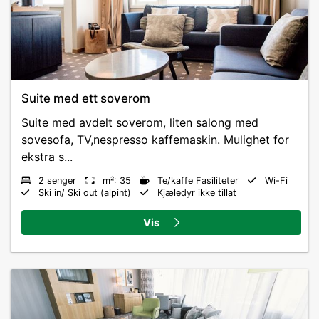
Suite med ett soverom
Suite med avdelt soverom, liten salong med
sovesofa, TV,nespresso kaffemaskin. Mulighet for
ekstra s...
2 senger
m²: 35
Te/kaffe Fasiliteter
Wi-Fi
Ski in/ Ski out (alpint)
Kjæledyr ikke tillat
Vis