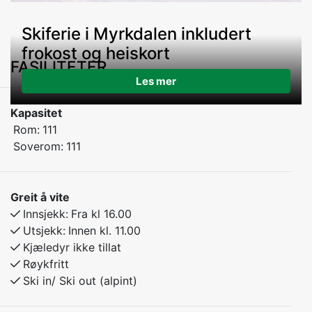
Skiferie i Myrkdalen inkludert
frokost og heiskort
FASILITETER
Les mer
Kapasitet
Rom:
111
Soverom:
111
Greit å vite
Innsjekk:
Fra kl 16.00
Utsjekk:
Innen kl. 11.00
Kjæledyr ikke tillat
Røykfritt
Ski in/ Ski out (alpint)