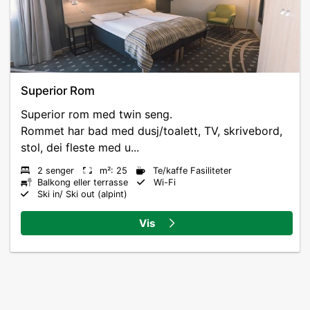
Superior Rom
Superior rom med twin seng.
Rommet har bad med dusj/toalett, TV, skrivebord,
stol, dei fleste med u...
2 senger
m²: 25
Te/kaffe Fasiliteter
Balkong eller terrasse
Wi-Fi
Ski in/ Ski out (alpint)
Vis