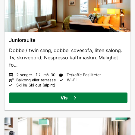
Juniorsuite
Dobbel/ twin seng, dobbel sovesofa, liten salong.
Tv, skrivebord, Nespresso kaffimaskin. Mulighet
fo...
2 senger
m²: 30
Te/kaffe Fasiliteter
Balkong eller terrasse
Wi-Fi
Ski in/ Ski out (alpint)
Vis