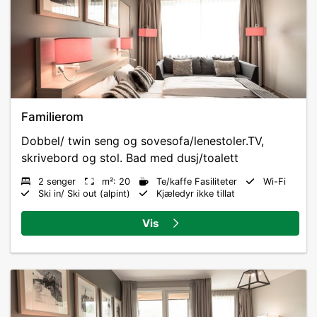
Familierom
Dobbel/ twin seng og sovesofa/lenestoler.TV,
skrivebord og stol. Bad med dusj/toalett
2 senger
m²: 20
Te/kaffe Fasiliteter
Wi-Fi
Ski in/ Ski out (alpint)
Kjæledyr ikke tillat
Vis