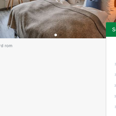
S
rd rom