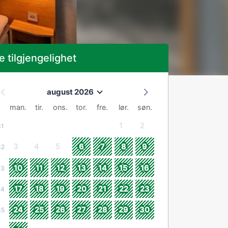
e tilgjengelighet
august 2026
man.
tir.
ons.
tor.
fre.
lør.
søn.
1
2
31
3
4
5
6
7
8
9
32
10
11
12
13
14
15
16
33
17
18
19
20
21
22
23
34
24
25
26
27
28
29
30
35