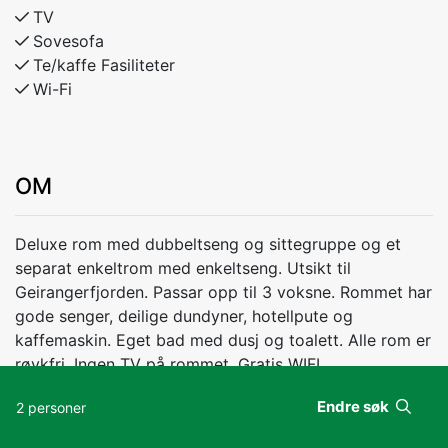
TV
Sovesofa
Te/kaffe Fasiliteter
Wi-Fi
OM
Deluxe rom med dubbeltseng og sittegruppe og et
separat enkeltrom med enkeltseng. Utsikt til
Geirangerfjorden. Passar opp til 3 voksne. Rommet har
gode senger, deilige dundyner, hotellpute og
kaffemaskin. Eget bad med dusj og toalett. Alle rom er
røykfri. Ingen TV på rommet. Gratis WIFI.
Endre søk
2 personer