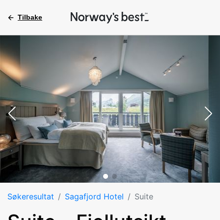
Tilbake
Søkeresultat
Sagafjord Hotel
Suite