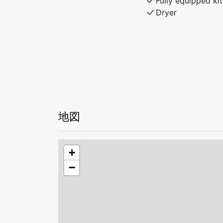
Fully equipped ki
Dryer
地図
+
−