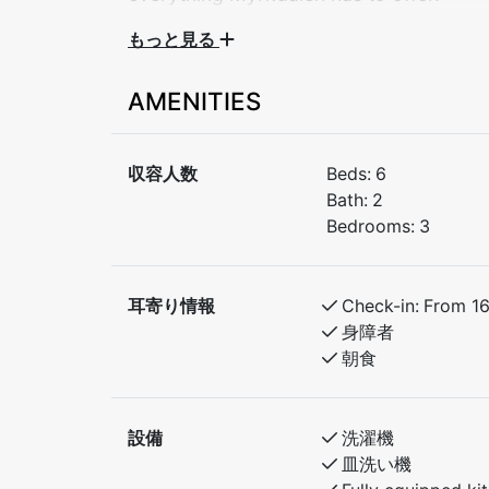
もっと見る
Welcome to a cozy and fully equipped apart
bright and spacious 3-bedroom apartment is
AMENITIES
walking distance of the ski lifts, hiking tra
its restaurant, bar, and other facilities.
収容人数
Beds:
6
Bedroom 1: Comfortable double bed
Bath:
2
Bedroom 2: Family bunk bed – lower bunk 
Bedrooms:
3
Bedroom 3: Family bunk bed - lower bunk 
耳寄り情報
Check-in:
From 1
身障者
朝食
設備
洗濯機
皿洗い機