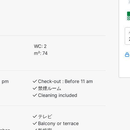
ment perfect for the whole family! This
 located in the heart of Kamben, within
ils, playground, and Myrkdalen Hotel with
WC:
2
m²:
74
120 cm / upper bunk 90 cm
140 cm / upper bunk 90 cm
6 pm
Check-out :
Before 11 am
禁煙ルーム
Cleaning included
テレビ
Balcony or terrace