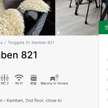
ts
Torggata 31, Kamben 821
mben 821
WC 2
Wi-Fi
朝食
Balcony or terrace
t – Kamben, 2nd floor, close to