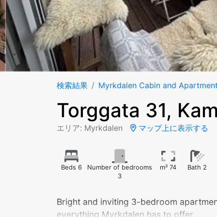
検索結果
Myrkdalen Cabin and Apartmen
Torggata 31, Ka
エリア: Myrkdalen
マップ上に表示する
Beds 6
Number of bedrooms
m² 74
Bath 2
3
Bright and inviting 3-bedroom apartmen
everything Myrkdalen has to offer.