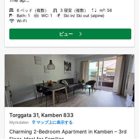
6 ベッド（複数）
3 寝室（複数）
m²: 56
Bath: 1
WC: 1
Ski in/ Ski out (alpine)
Wi-Fi
ビュー
Torggata 31, Kamben 833
Myrkdalen
マップ上に表示する
Charming 2-Bedroom Apartment in Kamben – 3rd