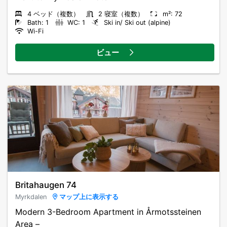
4 ベッド（複数）
2 寝室（複数）
m²: 72
Bath: 1
WC: 1
Ski in/ Ski out (alpine)
Wi-Fi
ビュー
Britahaugen 74
Myrkdalen
マップ上に表示する
Modern 3-Bedroom Apartment in Årmotssteinen
Area –