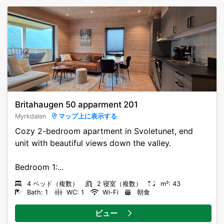
Britahaugen 50 apparment 201
Myrkdalen
マップ上に表示する
Cozy 2-bedroom apartment in Svoletunet, end
unit with beautiful views down the valley.
Bedroom 1:...
4 ベッド（複数）
2 寝室（複数）
m²: 43
Bath: 1
WC: 1
Wi-Fi
朝食
ビュー