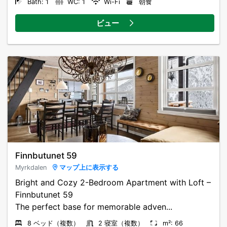
Bath: 1
WC: 1
Wi-Fi
朝食
ビュー
Finnbutunet 59
Myrkdalen
マップ上に表示する
Bright and Cozy 2-Bedroom Apartment with Loft –
Finnbutunet 59
The perfect base for memorable adven...
8 ベッド（複数）
2 寝室（複数）
m²: 66