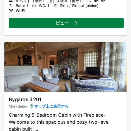
6 ベッド（複数）
3 寝室（複数）
m²: 55
Bath: 1
WC: 1
Ski in/ Ski out (alpine)
Wi-Fi
ビュー
Bygardslii 201
Myrkdalen
マップ上に表示する
Charming 5-Bedroom Cabin with Fireplace-
Welcome to this spacious and cozy two-level
cabin built i...