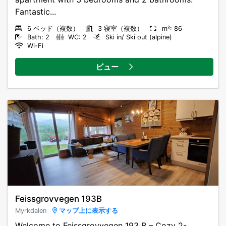
Fantastic...
6 ベッド（複数）
3 寝室（複数）
m²: 86
Bath: 2
WC: 2
Ski in/ Ski out (alpine)
Wi-Fi
ビュー
Feissgrovvegen 193B
Myrkdalen
マップ上に表示する
Welcome to Feissgrovvegen 193 B – Cozy 2-