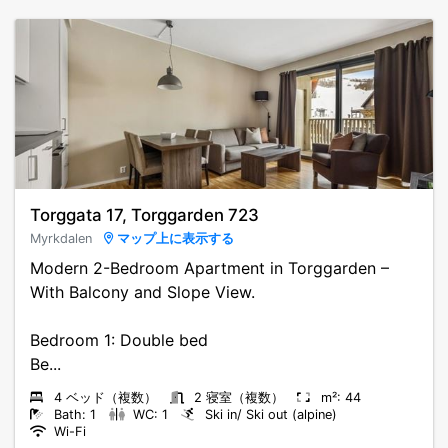
Torggata 17, Torggarden 723
Myrkdalen
マップ上に表示する
Modern 2-Bedroom Apartment in Torggarden –
With Balcony and Slope View.
Bedroom 1: Double bed
Be...
4 ベッド（複数）
2 寝室（複数）
m²: 44
Bath: 1
WC: 1
Ski in/ Ski out (alpine)
Wi-Fi