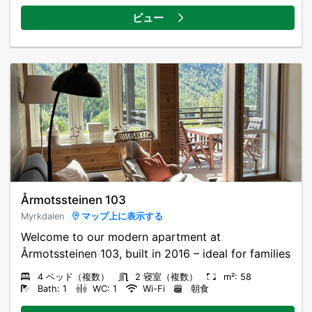
ビュー
Årmotssteinen 103
Myrkdalen
マップ上に表示する
Welcome to our modern apartment at
Årmotssteinen 103, built in 2016 – ideal for families
4 ベッド（複数）
2 寝室（複数）
m²: 58
Bath: 1
WC: 1
Wi-Fi
朝食