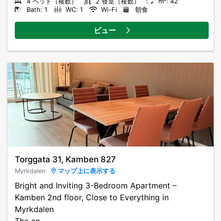
4 ベッド（複数）
2 寝室（複数）
m²: 42
Bath: 1
WC: 1
Wi-Fi
朝食
ビュー
Torggata 31, Kamben 827
Myrkdalen
マップ上に表示する
Bright and Inviting 3-Bedroom Apartment –
Kamben 2nd floor, Close to Everything in
Myrkdalen
The ap...