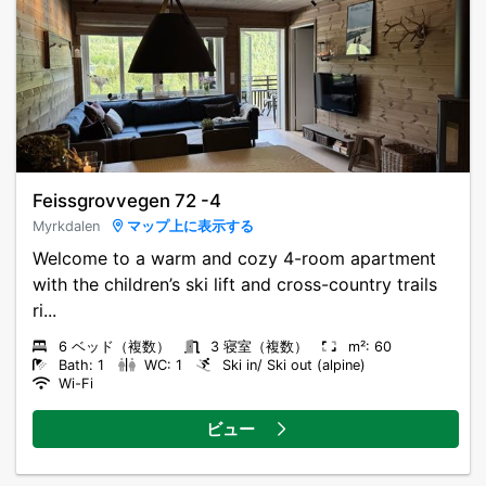
Feissgrovvegen 72 -4
Myrkdalen
マップ上に表示する
Welcome to a warm and cozy 4-room apartment
with the children’s ski lift and cross-country trails
ri...
6 ベッド（複数）
3 寝室（複数）
m²: 60
Bath: 1
WC: 1
Ski in/ Ski out (alpine)
Wi-Fi
ビュー