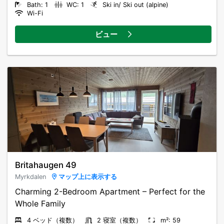
Bath: 1
WC: 1
Ski in/ Ski out (alpine)
Wi-Fi
ビュー
Britahaugen 49
Myrkdalen
マップ上に表示する
Charming 2-Bedroom Apartment – Perfect for the
Whole Family
4 ベッド（複数）
2 寝室（複数）
m²: 59