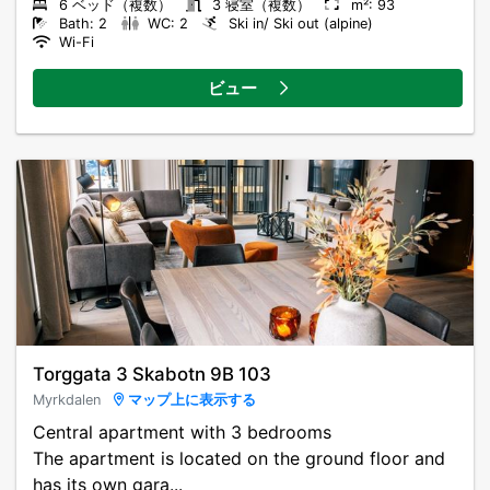
6 ベッド（複数）
3 寝室（複数）
m²: 93
Bath: 2
WC: 2
Ski in/ Ski out (alpine)
Wi-Fi
ビュー
Torggata 3 Skabotn 9B 103
Myrkdalen
マップ上に表示する
Central apartment with 3 bedrooms
The apartment is located on the ground floor and
has its own gara...