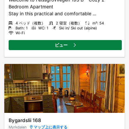
Bedroom Apartment
Stay in this practical and comfortable ...
4 ベッド（複数）
2 寝室（複数）
m²: 54
Bath: 1
WC: 1
Ski in/ Ski out (alpine)
Wi-Fi
ビュー
Bygardslii 168
Myrkdalen
マップ上に表示する