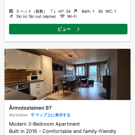
3 ベッド（複数）
m²: 34
Bath: 1
WC: 1
Ski in/ Ski out (alpine)
Wi-Fi
ビュー
Årmotssteinen 97
Myrkdalen
マップ上に表示する
Modern 3-Bedroom Apartment
Built in 2016 – Comfortable and family-friendly