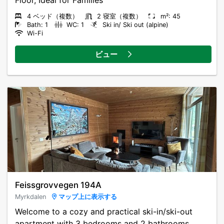
4 ベッド（複数）
2 寝室（複数）
m²: 45
Bath: 1
WC: 1
Ski in/ Ski out (alpine)
Wi-Fi
ビュー
Feissgrovvegen 194A
Myrkdalen
マップ上に表示する
Welcome to a cozy and practical ski-in/ski-out
apartment with 3 bedrooms and 2 bathrooms.