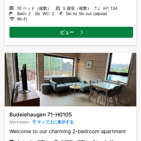
10 ベッド（複数）
5 寝室（複数）
m²: 134
Bath: 2
WC: 2
Ski in/ Ski out (alpine)
Wi-Fi
ビュー
Budeiehaugen 71-H0105
Myrkdalen
マップ上に表示する
Welcome to our charming 2-bedroom apartment