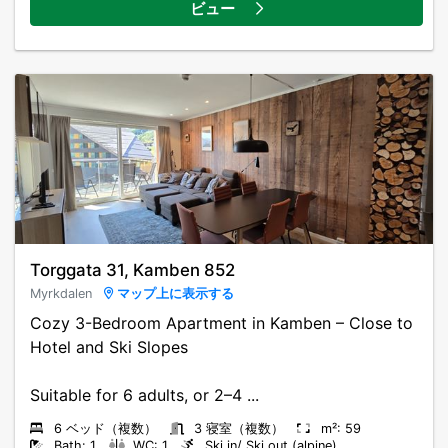
ビュー
Torggata 31, Kamben 852
Myrkdalen
マップ上に表示する
Cozy 3-Bedroom Apartment in Kamben – Close to
Hotel and Ski Slopes
Suitable for 6 adults, or 2–4 ...
6 ベッド（複数）
3 寝室（複数）
m²: 59
Bath: 1
WC: 1
Ski in/ Ski out (alpine)