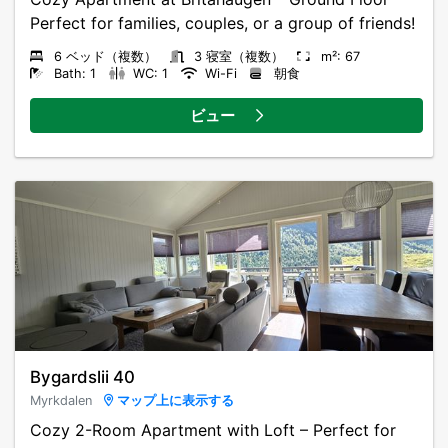
Perfect for families, couples, or a group of friends!
6 ベッド（複数）
3 寝室（複数）
m²: 67
Bath: 1
WC: 1
Wi-Fi
朝食
ビュー
Bygardslii 40
Myrkdalen
マップ上に表示する
Cozy 2-Room Apartment with Loft – Perfect for