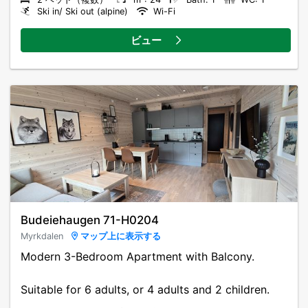
Ski in/ Ski out (alpine)
Wi-Fi
ビュー
Budeiehaugen 71-H0204
Myrkdalen
マップ上に表示する
Modern 3-Bedroom Apartment with Balcony.
Suitable for 6 adults, or 4 adults and 2 children.