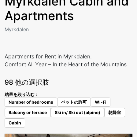
Myrkdalen Cabin and
Apartments
Myrkdalen
Apartments for Rent in Myrkdalen.
98 他の選択肢
結果を絞り込む：
Number of bedrooms
ペットの許可
Wi-Fi
Balcony or terrace
Ski in/ Ski out (alpine)
乾燥室
Cabin