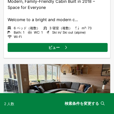
Modern, Family-Friendly Cabin Built in 2018 –
Space for Everyone
Welcome to a bright and modern c...
6 ベッド（複数）
3 寝室（複数）
m²: 73
Bath: 1
WC: 1
Ski in/ Ski out (alpine)
Wi-Fi
ビュー
検索条件を変更する
2 人数