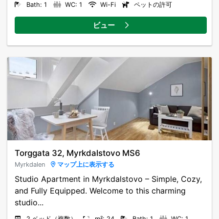
Bath: 1
WC: 1
Wi-Fi
ペットの許可
ビュー
Torggata 32, Myrkdalstovo MS6
Myrkdalen
マップ上に表示する
Studio Apartment in Myrkdalstovo – Simple, Cozy,
and Fully Equipped. Welcome to this charming
studio...
2 ベッド（複数）
m²: 24
Bath: 1
WC: 1