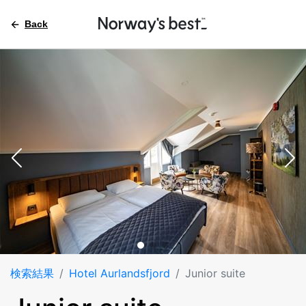
Back
検索結果
Hotel Aurlandsfjord
Junior suite