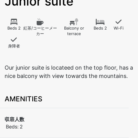
Junior suite
Beds 2
紅茶/コーヒーメー
Balcony or
Beds 2
Wi-Fi
カー
terrace
身障者
Our junior suite is locateed on the top floor, has a
AMENITIES
収容人数
Beds:
2