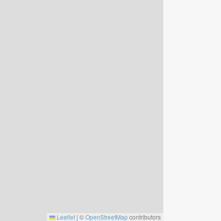
Leaflet
|
©
OpenStreetMap
contributors