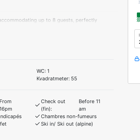
 accommodating up to 8 guests, perfectly
n ski lift and Myrkdalen Hotel. Enjoy a
 and year-round activities.
WC:
1
Kvadratmeter:
55
 / 90 cm upper)
 / 90 cm upper)
From
Check out
Before 11
16pm
(fin):
am
andicapés
Chambres non-fumeurs
fet
Ski in/ Ski out (alpine)
ends looking to explore beautiful
inter and great hiking in summer.