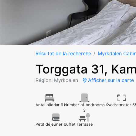
Résultat de la recherche
Myrkdalen Cabi
Torggata 31, Ka
Région: Myrkdalen
Afficher sur la carte
Antal bäddar 6
Number of bedrooms
Kvadratmeter 5
3
Petit déjeuner buffet
Terrasse