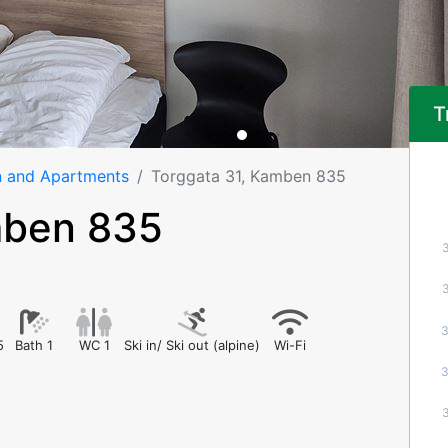
T
n and Apartments
Torggata 31, Kamben 835
mben 835
5
Bath 1
WC 1
Ski in/ Ski out (alpine)
Wi-Fi