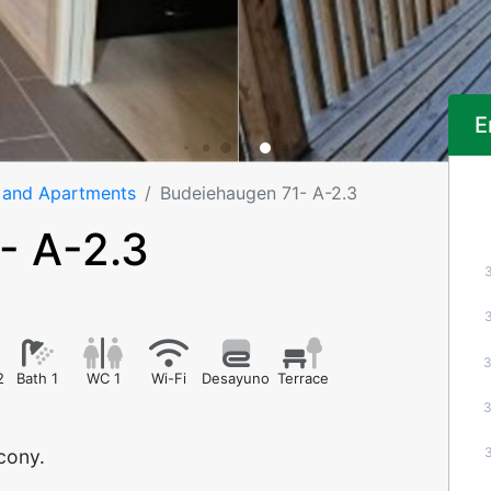
E
 and Apartments
Budeiehaugen 71- A-2.3
- A-2.3
2
Bath 1
WC 1
Wi-Fi
Desayuno
Terrace
cony.