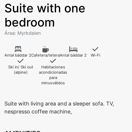
Suite with one
bedroom
Área: Myrkdalen
Antal bäddar 2
Cafetera/tetera
Antal bäddar 2
Wi-Fi
Ski in/ Ski out
Habitaciones
(alpine)
acondicionadas
para
minusválidos
Suite with living area and a sleeper sofa. TV,
nespresso coffee machine,