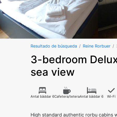
Resultado de búsqueda
Reine Rorbuer
3-bedroom Deluxe
sea view
Antal bäddar 6
Cafetera/tetera
Antal bäddar 6
Wi-Fi
High standard authentic rorbu cabins w