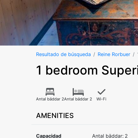
Resultado de búsqueda
Reine Rorbuer
1 bedroom Superi
Antal bäddar 2
Antal bäddar 2
Wi-Fi
AMENITIES
Capacidad
Antal bäddar:
2