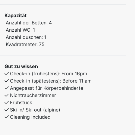
round.
Kapazität
Sleeping arrangements:
Anzahl der Betten:
4
Bedroom 1: Family bunk bed (120 cm lower bunk, 90
Anzahl WC:
1
cm upper bunk)
Anzahl duschen:
1
Bedroom 2: Family bunk bed (120 cm lower bunk, 90
Kvadratmeter:
75
cm upper bunk)
The apartment features a fully equipped kitchen and
Gut zu wissen
comfortable living room. Enjoy easy access to skiing,
Check-in (frühestens):
From 16pm
hiking, and nature – the ideal base for year-round
Check-in (spätestens):
Before 11 am
stays.
Angepasst für Körperbehinderte
Nichtraucherzimmer
Frühstück
Ski in/ Ski out (alpine)
Cleaning included