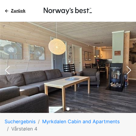
Zurück
Suchergebnis
Myrkdalen Cabin and Apartments
Vårstølen 4