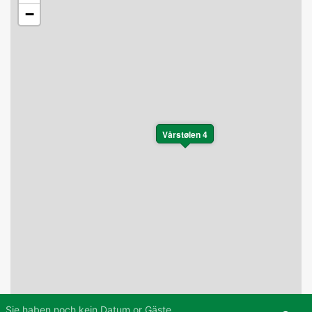
−
Vårstølen 4
Sie haben noch kein Datum or Gäste