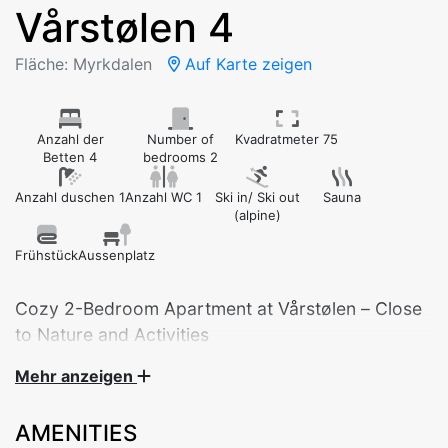
Vårstølen 4
Fläche: Myrkdalen
Auf Karte zeigen
Anzahl der
Number of
Kvadratmeter 75
Betten 4
bedrooms 2
Anzahl duschen 1
Anzahl WC 1
Ski in/ Ski out
Sauna
(alpine)
Frühstück
Aussenplatz
Cozy 2-Bedroom Apartment at Vårstølen – Close
to Nature and Activities
Mehr anzeigen
Welcome to a practical and comfortable 2-bedroom
apartment built in 2009 – perfect for families, groups
AMENITIES
of friends, or couples looking to explore the area year-