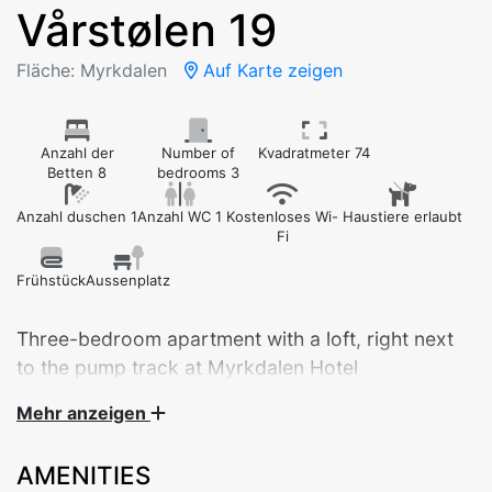
Vårstølen 19
Fläche: Myrkdalen
Auf Karte zeigen
Anzahl der
Number of
Kvadratmeter 74
Betten 8
bedrooms 3
Anzahl duschen 1
Anzahl WC 1
Kostenloses Wi-
Haustiere erlaubt
Fi
Frühstück
Aussenplatz
Three-bedroom apartment with a loft, right next
to the pump track at Myrkdalen Hotel
Mehr anzeigen
Welcome to a practical and cozy apartment with 3
bedrooms and a loft – perfect for families and couples
AMENITIES
looking to explore the surrounding area.