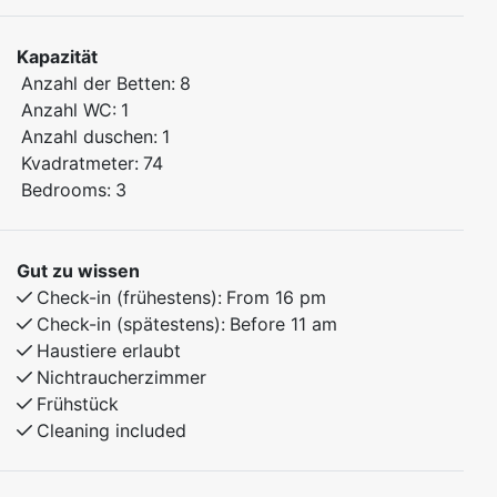
Bedroom 1: Family bunk bed (150 cm lower bunk, 90
Kapazität
cm upper bunk)
Anzahl der Betten:
8
Bedroom 2: Family bunk bed (150 cm lower bunk, 90
Anzahl WC:
1
cm upper bunk)
Anzahl duschen:
1
Bedroom 3: Double bed
Kvadratmeter:
74
Loft: 2 single beds
Bedrooms:
3
The apartment features a fully equipped kitchen and a
comfortable living room. You will stay close to both
Gut zu wissen
mountain hikes and beautiful nature experiences – an
Check-in (frühestens):
From 16 pm
excellent base for a great stay.
Check-in (spätestens):
Before 11 am
Haustiere erlaubt
Nichtraucherzimmer
Frühstück
Cleaning included