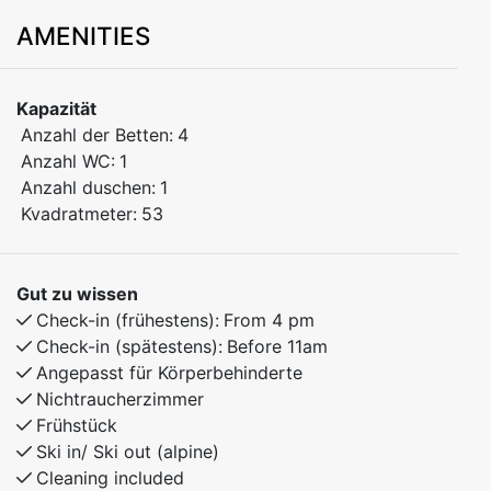
base for nature and adventure!
AMENITIES
Stay in the heart of beautiful Myrkdalen, with walking
distance to ski lifts, bike trails, and hiking routes. The
apartment has 2 bedrooms – one with a double bed
Kapazität
and one with bunk beds.
Anzahl der Betten:
4
Only 30 minutes to Voss and 40 minutes to the
Anzahl WC:
1
stunning village of Flåm. Ideal for both winter and
Anzahl duschen:
1
summer activities.
Kvadratmeter:
53
Bedroom 1: Doubel bed
Bedroom 2: Family bunk bed with 120cm lower bunk.
Gut zu wissen
Check-in (frühestens):
From 4 pm
Check-in (spätestens):
Before 11am
Angepasst für Körperbehinderte
Nichtraucherzimmer
Frühstück
Ski in/ Ski out (alpine)
Cleaning included