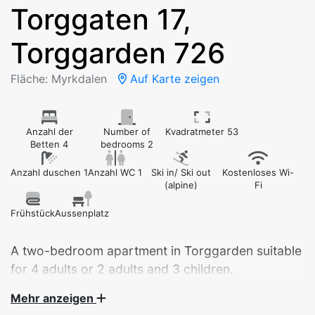
Torggaten 17,
Torggarden 726
Fläche: Myrkdalen
Auf Karte zeigen
Anzahl der
Number of
Kvadratmeter 53
Betten 4
bedrooms 2
Anzahl duschen 1
Anzahl WC 1
Ski in/ Ski out
Kostenloses Wi-
(alpine)
Fi
Frühstück
Aussenplatz
A two-bedroom apartment in Torggarden suitable
for 4 adults or 2 adults and 3 children.
Mehr anzeigen
Central apartment by Myrkdalen Hotel – your perfect