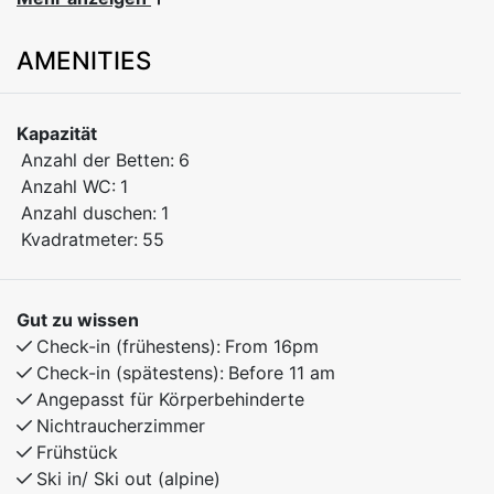
next to the Myrkdalsekspressen ski lift and Myrkdalen
Hotel. Enjoy a comfortable stay with easy access to
AMENITIES
skiing and year-round activities.
The apartment features:
Kapazität
Anzahl der Betten:
6
Bedroom 1: Double bed
Anzahl WC:
1
Anzahl duschen:
1
Bedroom 2: Family bunk bed (120 cm lower / 90 cm
Kvadratmeter:
55
upper)
Bedroom 3: Family bunk bed (120 cm lower / 90 cm
Gut zu wissen
upper)
Check-in (frühestens):
From 16pm
Check-in (spätestens):
Before 11 am
Free Wi-Fi
Angepasst für Körperbehinderte
Nichtraucherzimmer
A perfect base for families or groups of friends
Frühstück
looking to explore beautiful Myrkdalen – with ski-
Ski in/ Ski out (alpine)
in/ski-out access in winter and great hiking in summer.