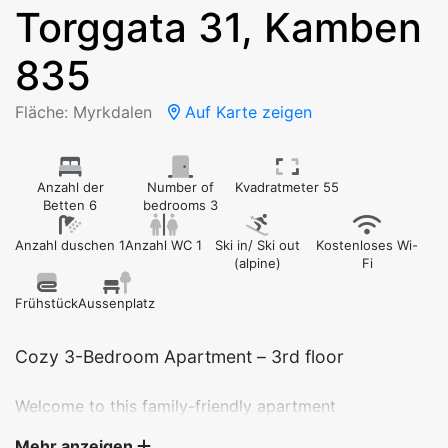
Torggata 31, Kamben
835
Fläche: Myrkdalen
Auf Karte zeigen
Anzahl der
Number of
Kvadratmeter 55
Betten 6
bedrooms 3
Anzahl duschen 1
Anzahl WC 1
Ski in/ Ski out
Kostenloses Wi-
(alpine)
Fi
Frühstück
Aussenplatz
Cozy 3-Bedroom Apartment – 3rd floor
Welcome to this family-friendly apartment
accommodating up to 8 guests, perfectly located right
Mehr anzeigen