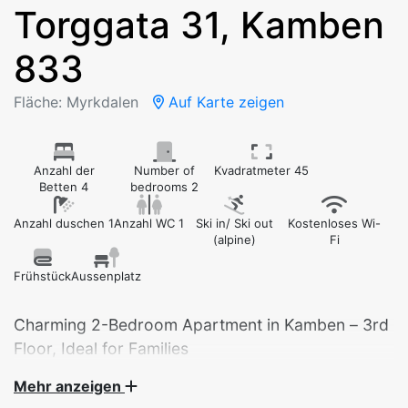
Torggata 31, Kamben
833
Fläche: Myrkdalen
Auf Karte zeigen
Anzahl der
Number of
Kvadratmeter 45
Betten 4
bedrooms 2
Anzahl duschen 1
Anzahl WC 1
Ski in/ Ski out
Kostenloses Wi-
(alpine)
Fi
Frühstück
Aussenplatz
Charming 2-Bedroom Apartment in Kamben – 3rd
Mehr anzeigen
This cozy and practical 2-bedroom apartment is