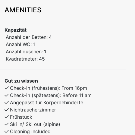
located on the 3rd floor in the popular Kamben area. A
AMENITIES
great choice for family holidays or small groups
looking for a comfortable base close to nature and
outdoor activities.
Kapazität
Anzahl der Betten:
4
Bedroom 1: Double bed
Anzahl WC:
1
Bedroom 2: Family bunk bed (120 cm lower / 90 cm
Anzahl duschen:
1
upper)
Kvadratmeter:
45
The apartment features a functional layout and a
warm, homely feel, making it a perfect starting point
Gut zu wissen
for relaxing mountain days—whether you're skiing,
Check-in (frühestens):
From 16pm
hiking, or simply unwinding in peaceful surroundings.
Check-in (spätestens):
Before 11 am
Angepasst für Körperbehinderte
Nichtraucherzimmer
Frühstück
Ski in/ Ski out (alpine)
Cleaning included