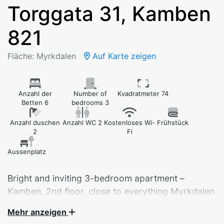
Torggata 31, Kamben
821
Fläche: Myrkdalen
Auf Karte zeigen
Anzahl der
Number of
Kvadratmeter 74
Betten 6
bedrooms 3
Anzahl duschen
Anzahl WC 2
Kostenloses Wi-
Frühstück
2
Fi
Aussenplatz
Bright and inviting 3-bedroom apartment –
Kamben, 2nd floor, close to everything Myrkdalen
has to offer.
Mehr anzeigen