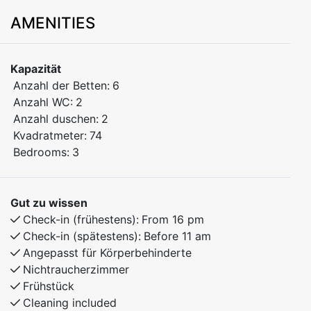
Welcome to a cozy and fully equipped apartment
AMENITIES
perfect for the whole family! This bright and spacious
3-bedroom apartment is located in the heart of
Kamben, within walking distance of the ski lifts, hiking
Kapazität
trails, playground, and Myrkdalen Hotel with its
Anzahl der Betten:
6
restaurant, bar, and other facilities.
Anzahl WC:
2
Anzahl duschen:
2
Bedroom 1: Comfortable double bed
Kvadratmeter:
74
Bedroom 2: Family bunk bed – lower bunk 120 cm /
Bedrooms:
3
upper bunk 90 cm
Bedroom 3: Family bunk bed - lower bunk 140 cm /
upper bunk 90 cm
Gut zu wissen
Check-in (frühestens):
From 16 pm
Check-in (spätestens):
Before 11 am
Angepasst für Körperbehinderte
Nichtraucherzimmer
Frühstück
Cleaning included