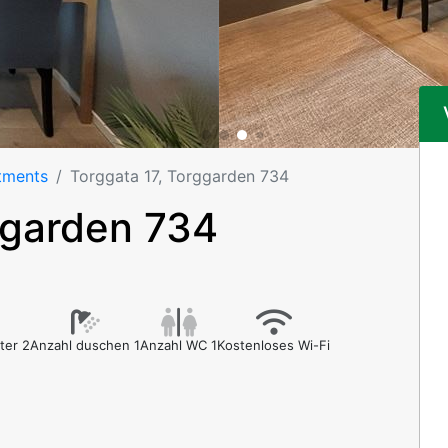
tments
Torggata 17, Torggarden 734
ggarden 734
ter 2
Anzahl duschen 1
Anzahl WC 1
Kostenloses Wi-Fi