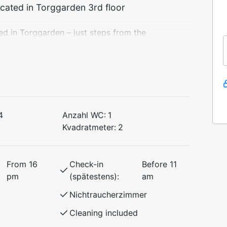
cated in Torggarden 3rd floor
d in Torggarden – just steps from the
ase for both summer and winter holidays in
4
Anzahl WC:
1
Kvadratmeter:
2
rtable stay, with everything you need
re just around the corner.
 want easy access to nature and year-round
From 16
Check-in
Before 11
pm
(spätestens):
am
Nichtraucherzimmer
Cleaning included