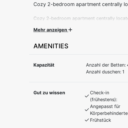
Cozy 2-bedroom apartment centrally lo
Cozy 2-bedroom apartment centrally locate
hotel and beautiful hiking areas. A great b
Mehr anzeigen
Myrkdalen.
AMENITIES
The apartment includes:
Bedroom 1: Double bed
Bedroom 2: Bunk bed
Kapazität
Anzahl der Betten:
Anzahl duschen:
1
The apartment is well-equipped for a comfo
close by. Restaurant, cafés, and activities a
Ideal for couples, families, or friends who
Gut zu wissen
Check-in
adventures
(frühestens):
Angepasst für
Körperbehinderte
Frühstück