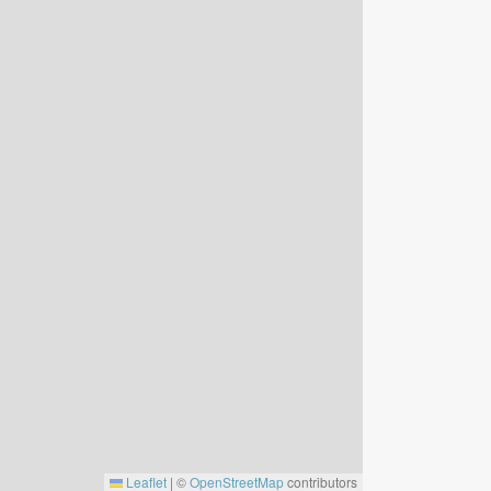
Leaflet
|
©
OpenStreetMap
contributors