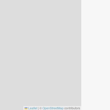
Leaflet
|
©
OpenStreetMap
contributors