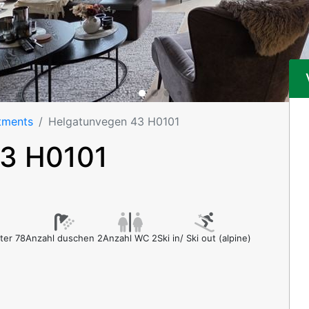
tments
Helgatunvegen 43 H0101
43 H0101
ter 78
Anzahl duschen 2
Anzahl WC 2
Ski in/ Ski out (alpine)