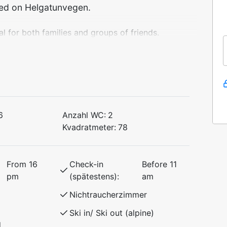
ted on Helgatunvegen.
 for both families and groups of friends.
or and has everything you need for a
undings.
 bed (150 cm)
ed
6
Anzahl WC:
2
Kvadratmeter:
78
th a cozy atmosphere, making it the
es and summer mountain hikes.
From 16
Check-in
Before 11
pm
(spätestens):
am
Nichtraucherzimmer
Ski in/ Ski out (alpine)
d