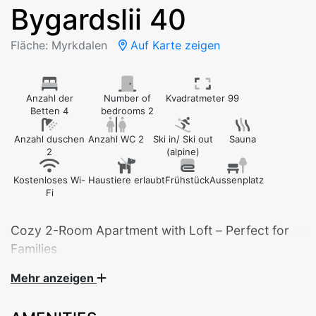
Bygardslii 40
Fläche: Myrkdalen
Auf Karte zeigen
Anzahl der
Number of
Kvadratmeter 99
Betten 4
bedrooms 2
Anzahl duschen
Anzahl WC 2
Ski in/ Ski out
Sauna
2
(alpine)
Kostenloses Wi-
Haustiere erlaubt
Frühstück
Aussenplatz
Fi
Cozy 2-Room Apartment with Loft – Perfect for
Families
Mehr anzeigen
This charming 2-room apartment offers everything