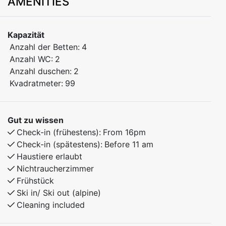
AMENITIES
you need for a comfortable stay, whether you're on
vacation or a weekend getaway
Kapazität
Bedroom 1: Family bunk bed with a 150 cm lower bunk
Anzahl der Betten:
4
Bedroom 2: Family bunk bed with a 150 cm lower bunk
Anzahl WC:
2
Anzahl duschen:
2
In addition, there's a spacious loft with four mattresses
Kvadratmeter:
99
– a cozy and popular sleeping area for guests of all
ages.
Gut zu wissen
The apartment is perfect for families or small groups,
Check-in (frühestens):
From 16pm
with smart sleeping arrangements and a warm,
Check-in (spätestens):
Before 11 am
welcoming atmosphere.
Haustiere erlaubt
Nichtraucherzimmer
Frühstück
Ski in/ Ski out (alpine)
Cleaning included