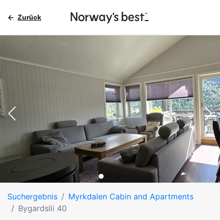
Zurück
Suchergebnis
Myrkdalen Cabin and Apartments
Bygardslii 40