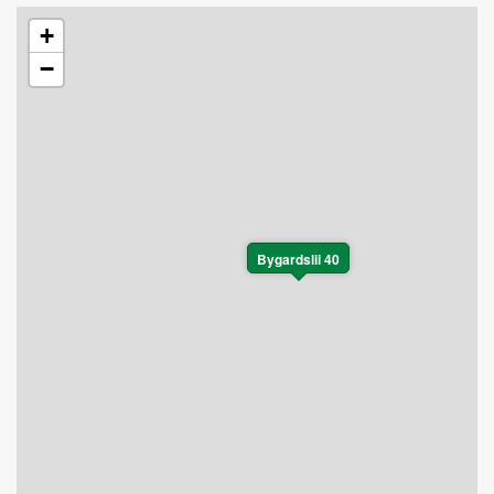
+
−
Bygardslii 40