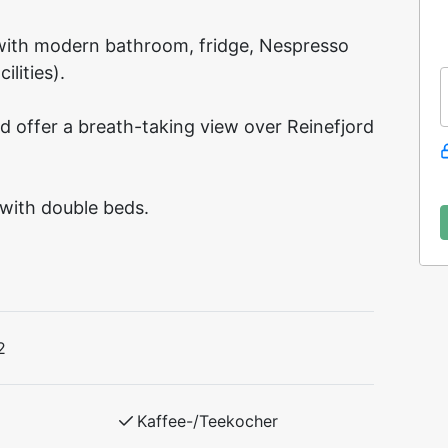
 with modern bathroom, fridge, Nespresso
lities).
d offer a breath-taking view over Reinefjord
with double beds.
2
Kaffee-/Teekocher
i