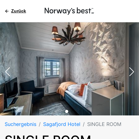
Zurück
Suchergebnis
Sagafjord Hotel
SINGLE ROOM